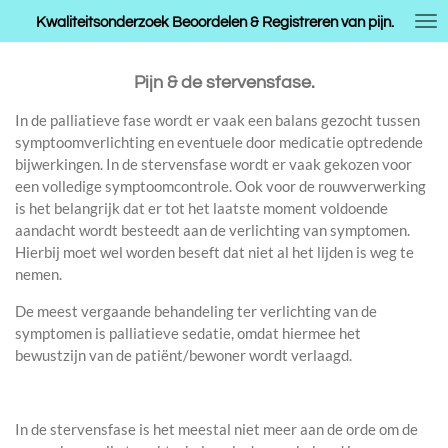
Ga
Kwaliteitsonderzoek Beoordelen & Registreren van pijn.
direct
naar
Pijn & de stervensfase.
de
hoofdinhoud
In de palliatieve fase wordt er vaak een balans gezocht tussen
symptoomverlichting en eventuele door medicatie optredende
bijwerkingen. In de stervensfase wordt er vaak gekozen voor
een volledige symptoomcontrole. Ook voor de rouwverwerking
is het belangrijk dat er tot het laatste moment voldoende
aandacht wordt besteedt aan de verlichting van symptomen.
Hierbij moet wel worden beseft dat niet al het lijden is weg te
nemen.
De meest vergaande behandeling ter verlichting van de
symptomen is palliatieve sedatie, omdat hiermee het
bewustzijn van de patiënt/bewoner wordt verlaagd.
In de stervensfase is het meestal niet meer aan de orde om de